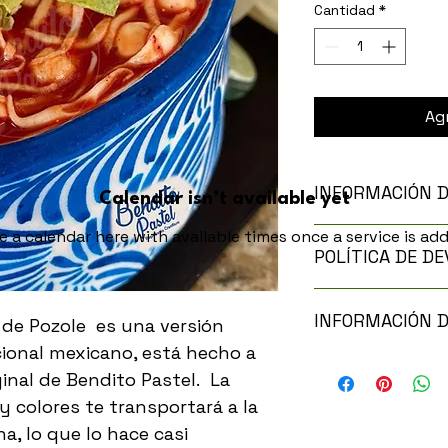
Cantidad
*
Agr
INFORMACIÓN 
Calendar isn’t available yet
Soy la descripción 
ee a calendar here with available times once a service is add
POLÍTICA DE D
ideal para agregar 
como tamaño, mater
y de limpieza. Es ta
Soy una política de
destacar por qué e
INFORMACIÓN D
oportunidad ideal pa
de Pozole  es una versión 
cómo tus clientes s
qué hacer en caso 
icional mexicano, está hecho a 
compra. Al ofrecerl
Soy la Política de en
nal de Bendito Pastel.  La 
clara y sencilla, ge
agregar informació
tus clientes, pues
 colores te transportará a la 
costos y embalaje. 
realizar compras co
reembolso clara y s
a, lo que lo hace casi 
credibilidad en tus