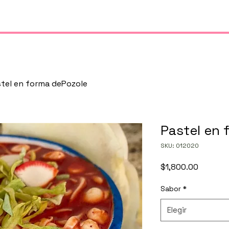
tro Arte
Pedidos y Cotizaciones
Contacto
SugarNew
tel en forma dePozole
Pastel en 
SKU: 012020
Precio
$1,800.00
Sabor
*
Elegir