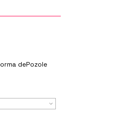
s
forma dePozole